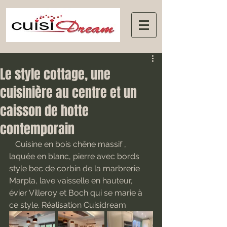
Le style cottage, une
cuisinière au centre et un
caisson de hotte
contemporain
   Cuisine en bois chêne massif , 
laquée en blanc, pierre avec bords 
style bec de corbin de la marbrerie 
Marpla, lave vaisselle en hauteur, 
évier Villeroy et Boch qui se marie à 
ce style. Réalisation Cuisidream