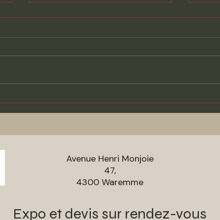
Le bois, le crème, le granit
Rêver
Colonial white pour cette
le no
réalisation !
Dekto
réali
noyer
Avenue Henri Monjoie
aspec
47,
4300 Waremme
Expo et devis sur rendez-vous