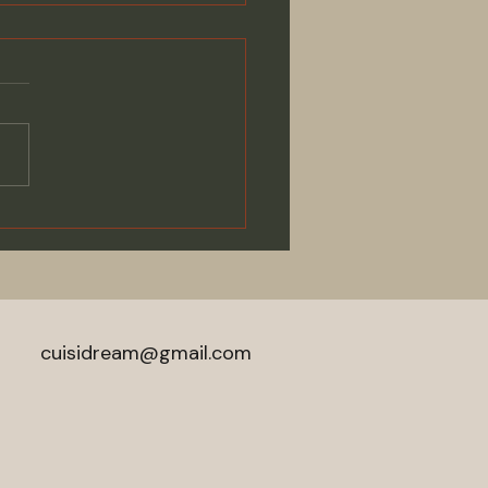
ie : C'est tout simplement
m du plan de travail en
n qui équipe cette
sation de cuisine en bois
 ligné combiné avec façade
cuisidream@gmail.com
t métal .