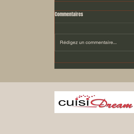
Commentaires
Rédigez un commentaire...
Réalisation Cuisidream, cuisine
Schroeder, Plan de travail en
Quartzite Taj Mahal adouci,
electros Miele