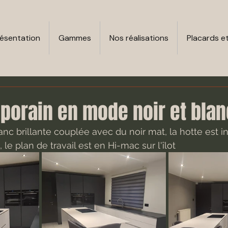
ésentation
Gammes
Nos réalisations
Placards e
porain en mode noir et blan
 le plan de travail est en Hi-mac sur l'îlot