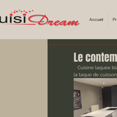
Accueil
Pr
Le contem
   Cuisine laquée blanc brillante couplée avec du noir mat, la hotte est intégrée dans 
la taque de cuisson,