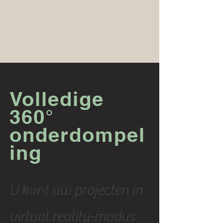
Volledige
360°
onderdompel
ing
U kunt uw projecten in
virtual reality-modus