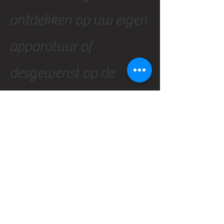
ontdekken op uw eigen
apparatuur of
desgewenst op de
tentoonstelling.
Voorbeeldproject ter info