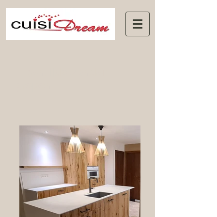
Eigentijds zonder
grepen