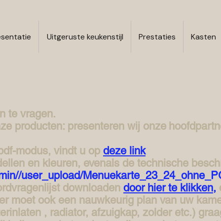
esentatie
Uitgeruste keukenstijl
Prestaties
Kasten
an te vragen.
nze producten:
presenteren wij onze
hoofdpartn
pdf-modus, vindt u op
deze link
llen en kleuren, evenals de technische beschrij
leadmin//user_upload/Menuekarte_23_24_ohn
ordvragenlijst downloaden
door hier te klikken,
 er moet ook een nauwkeurig plan van uw kame
nlaten , radiator, afzuigkap, zolder etc.) graa