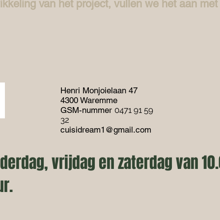
ikkeling van het project, vullen we het aan met 
Henri Monjoielaan 47
4300 Waremme
GSM-nummer
0471 91 59
32
cuisidream1@gmail.com
rdag, vrijdag en zaterdag van 10.0
ur.